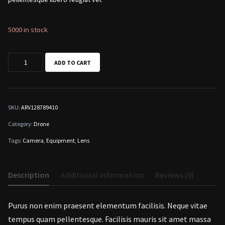
5000 in stock
AG
ADD TO CART
Air
2S
Drone
SKU:
ARV128789410
quantity
Category:
Drone
Tags:
Camera
,
Equipment
,
Lens
Description
Additional information
Reviews (0)
Purus non enim praesent elementum facilisis. Neque vitae
tempus quam pellentesque. Facilisis mauris sit amet massa